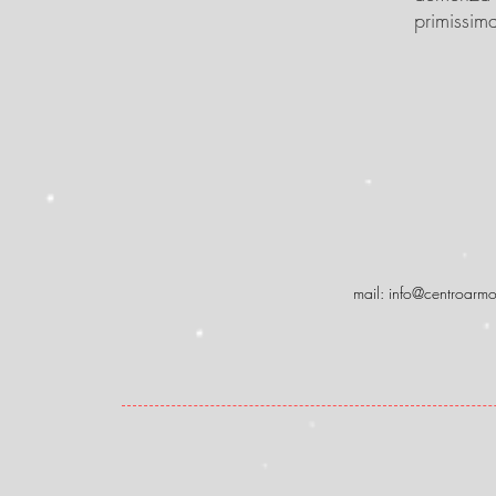
primissim
mail:
info@centroarmo