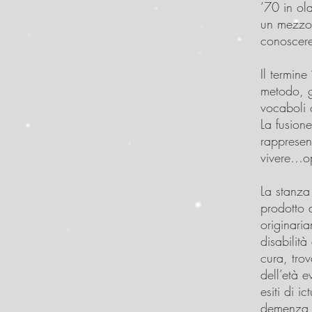
’70 in ol
un mezzo,
conoscere,
Il termin
metodo, g
vocaboli 
La fusione
rappresent
vivere…opp
La stanza
prodotto d
originari
disabilit
cura, trov
dell’età e
esiti di i
demenza s