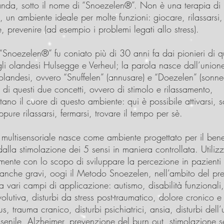
anda, sotto il nome di “Snoezelen®”. Non è una terapia di
 un ambiente ideale per molte funzioni: giocare, rilassarsi,
 prevenire (ad esempio i problemi legati allo stress).
e “Snoezelen®” fu coniato più di 30 anni fa dai pionieri di q
li olandesi Hulsegge e Verheul; la parola nasce dall’union
olandesi, ovvero “Snuffelen” (annusare) e “Doezelen” (sonne
 di questi due concetti, ovvero di stimolo e rilassamento,
ano il cuore di questo ambiente: qui è possibile attivarsi, s
ure rilassarsi, fermarsi, trovare il tempo per sè.
 multisensoriale nasce come ambiente progettato per il bene
alla stimolazione dei 5 sensi in maniera controllata. Utiliz
amente con lo scopo di sviluppare la percezione in pazienti
à anche gravi, oogi il Metodo Snoezelen, nell’ambito del pre
a vari campi di applicazione: autismo, disabilità funzionali,
volutiva, disturbi da stress post-traumatico, dolore cronico e
ctus, trauma cranico, disturbi psichiatrici, ansia, disturbi dell
enile, Alzheimer, prevenzione del burn out, stimolazione s