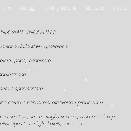
ernative
Massaggi
Coaching nutrizionale
Meditazione
Arteterapia
SENSORIALE SNOEZELEN:
ontano dallo stress quotidiano
 calma, pace, benessere
mmaginazione
prire e sperimentare
oprio corpo e conoscersi attraverso i propri sensi
con se stessi, in cui ritagliarsi uno spazio per sè o per
ttive (genitori e figli, fratelli, amici...)