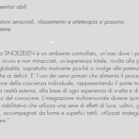
entirsi abili
ioni sensoriali, rilassamento e arteterapia si possono
ieme
za SNOEZELEN è un ambiente controllato, un’oasi dove i paz
 sicuro e non minacciati, un’esperienza totale, rivolta alla
globalità, soprattutto motivante poiché si rivolge alle potenzi
che ai deficit. E’ l’uso dei sensi primari che alimenta il proce
ione della coscienza individuale, rappresentando il ponte tra
la realtà esterna, alla base di ogni esperienza di scelta e di
si del conoscere. L’integrazione multisensoriale diviene qui
iabilitativo che utilizza una serie di effetti di luce, uditivi, g
i, accompagnati da forme e superfici tattili, utilizzati strate
are.”