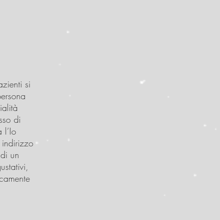
ienti si
 persona
alità
sso di
 l’Io
 indirizzo
ndi un
ustativi,
gicamente