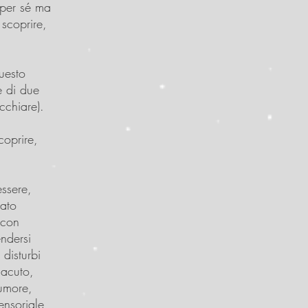
 per sé ma
 scoprire,
uesto
e di due
cchiare).
coprire,
ssere,
zato
 con
ndersi
 disturbi
 acuto,
’umore,
ensoriale