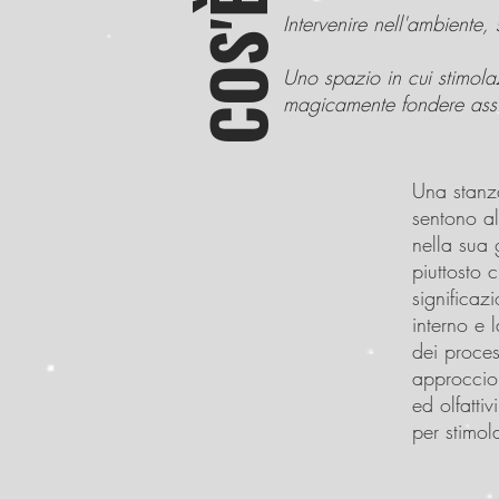
COS'È
Intervenire nell'ambiente, s
Uno spazio in cui stimolaz
magicamente fondere ass
​Una stan
sentono al
nella sua 
piuttosto 
significaz
interno e 
dei proces
approccio r
ed olfattiv
per stimol