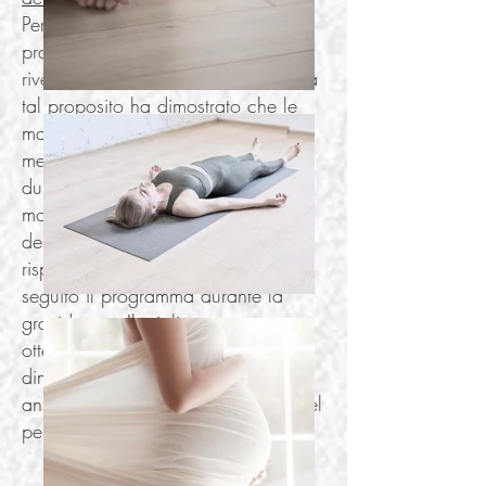
Per questa ragione, il ricorso alle
pratiche di mindfulness potrebbe
rivelarsi utile. Uno studio condotto a
tal proposito ha dimostrato che le
madri che praticato questo tipo di
meditazione di consapevolezza
durante la gestazione hanno
mostrato un miglioramento
dell'umore superiore del 20-25%
rispetto alle madri che non hanno
seguito il programma durante la
gravidanza. Il miglioramento
ottenuto riguardava soprattutto la
diminuzione dei sintomi depressivi.e
ansiosi e la riduzione dello stress nel
periodo post-partum.