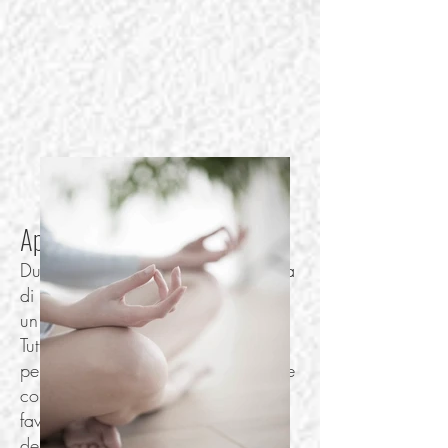
Applicazione in gravidanza
Durante la gravidanza, la comparsa
di stress e basso
tono dell'umore
è
un fenomeno abbastanza comune.
Tuttavia, se stress e malumori
persistono, essi potrebbero interferire
con il rapporto madre-bambino e
favorire la comparsa di
disturbi
dell'umore
post-partum.